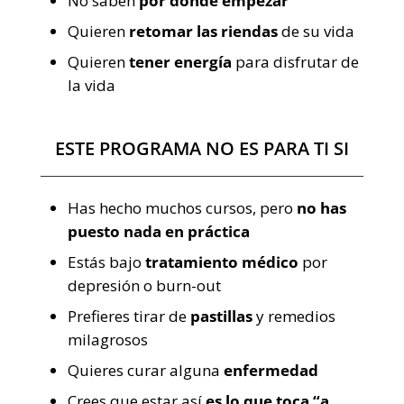
No saben
por dónde empezar
Quieren
retomar las riendas
de su vida
Quieren
tener energía
para disfrutar de
la vida
ESTE PROGRAMA NO ES PARA TI SI
Has hecho muchos cursos, pero
no has
puesto nada en práctica
Estás bajo
tratamiento médico
por
depresión o burn-out
Prefieres tirar de
pastillas
y remedios
milagrosos
Quieres curar alguna
enfermedad
Crees que estar así
es lo que toca “a