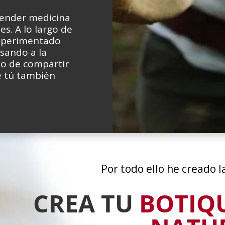
render medicina
es. A lo largo de
experimentado
sando a la
to de compartir
e tú también
Por todo ello he creado l
CREA TU
BOTIQU