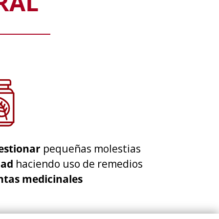
RAL
estionar
pequeñas molestias
dad
haciendo uso de remedios
ntas medicinales