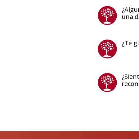
¿Algu
una d
¿Te gu
¿Sient
recone