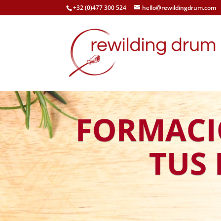
+32 (0)477 300 524
hello@rewildingdrum.com
FORMACI
TUS