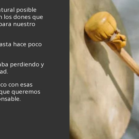
tural posible
en los dones que
 para nuestro
asta hace poco
taba perdiendo y
ad.
ico con esas
s que queremos
nsable.