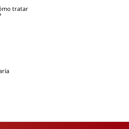
ómo tratar
?
aría