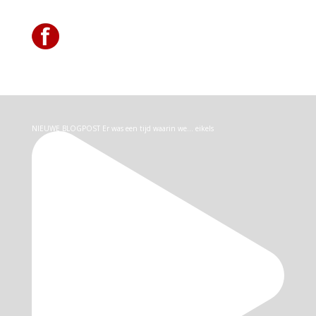
NIEUWE BLOGPOST Er was een tijd waarin we… eikels