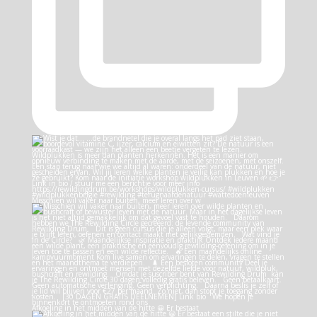
Misschien wil vaker naar buiten, meer leren over w
Afkoeling in het midden van de hitte 😀 Er bestaat