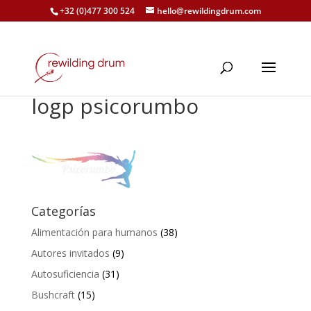
+32 (0)477 300 524
hello@rewildingdrum.com
logp psicorumbo
Categorías
Alimentación para humanos
(38)
Autores invitados
(9)
Autosuficiencia
(31)
Bushcraft
(15)