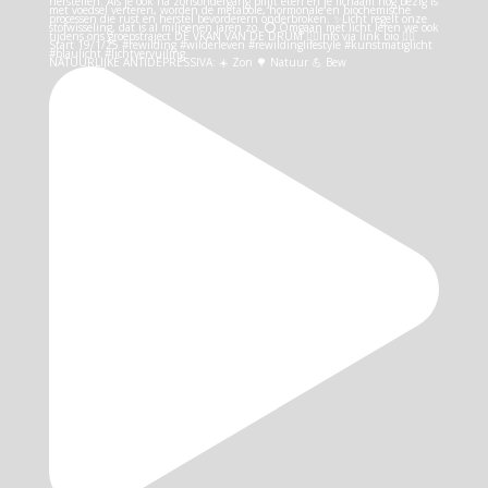
NATUURLIJKE ANTIDEPRESSIVA: ☀️ Zon 🌳 Natuur 💪 Bew