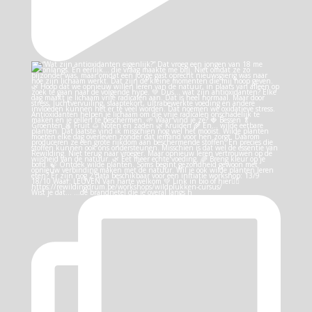
Wist je dat… …de brandnetel die je overal langs h