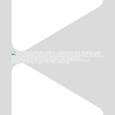
Je hebt (te) weinig energie? Zou het kunnen dat…