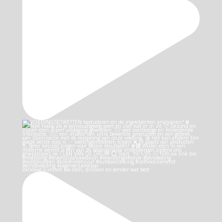
Vandaag kunnen we eten, drinken en eender wat best