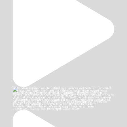
Intermittent fasting: hou het simpel: 👉🏻Zon onder