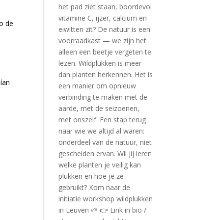
o de
bían