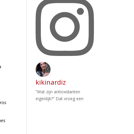
a
kikinardiz
“Wat zijn antioxidanten
eigenlijk?” Dat vroeg een
tros
nes