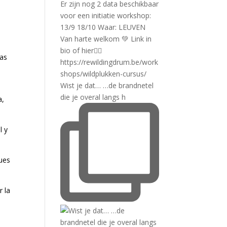
las
Wist je dat… …de brandnetel
die je overal langs h
a,
l y
ques
r la