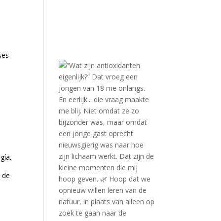
ses
gía.
a de