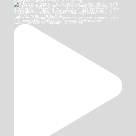
⏳ Nog maar 2 kansen dit jaar! Wil je dit jaar nog
“Wat zijn antioxidanten eigenlijk?” Dat vroeg een