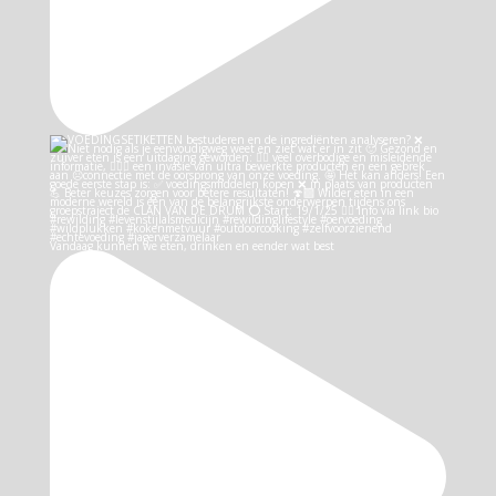
Vandaag kunnen we eten, drinken en eender wat best