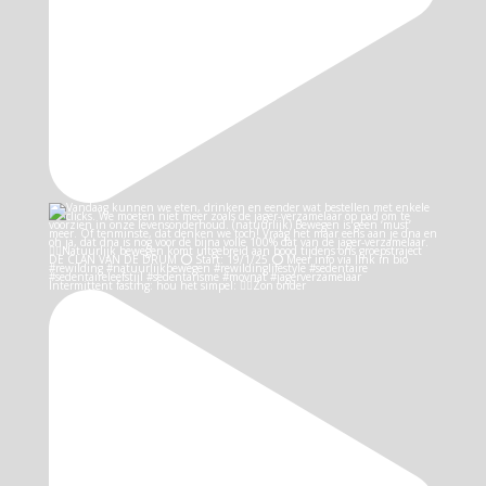
Intermittent fasting: hou het simpel: 👉🏻Zon onder