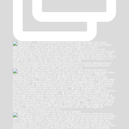
Misschien wil vaker naar buiten, meer leren over w
Afkoeling in het midden van de hitte 😀 Er bestaat