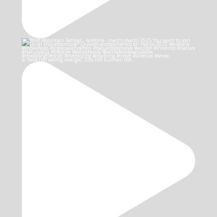
Je hebt (te) weinig energie? Zou het kunnen dat…