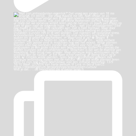
Wist je dat… …de brandnetel die je overal langs h