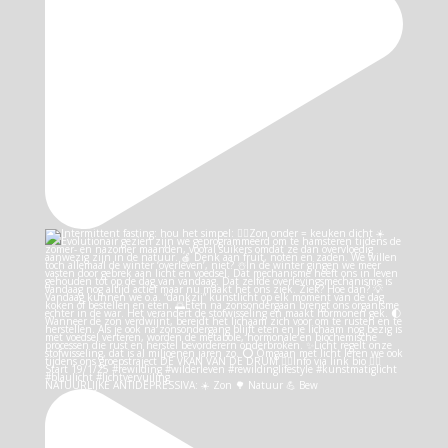
NATUURLIJKE ANTIDEPRESSIVA: ☀️ Zon 🌳 Natuur 💪 Bew