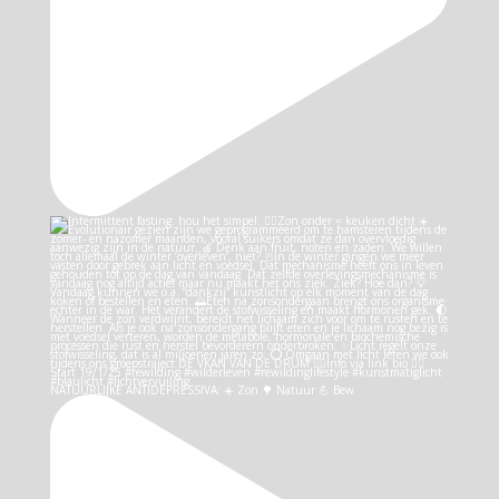
NATUURLIJKE ANTIDEPRESSIVA: ☀️ Zon 🌳 Natuur 💪 Bew