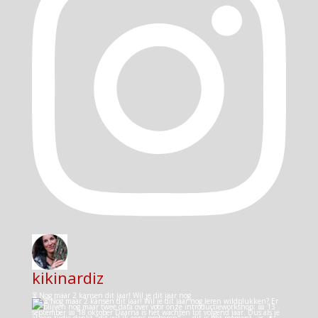
kikinardiz
⏳ Nog maar 2 kansen dit jaar! Wil je dit jaar nog