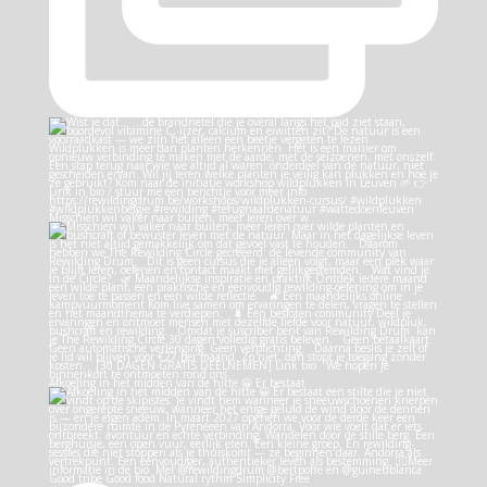
Misschien wil vaker naar buiten, meer leren over w
Afkoeling in het midden van de hitte 😀 Er bestaat
Good tribe Good food Natural rythm Simplicity Free