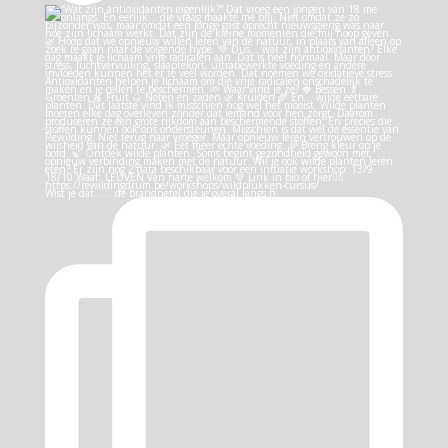
Wist je dat… …de brandnetel die je overal langs h