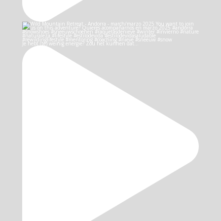
Je hebt (te) weinig energie? Zou het kunnen dat…