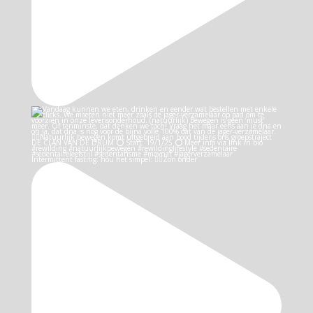
Intermittent fasting: hou het simpel: 👉🏻Zon onder