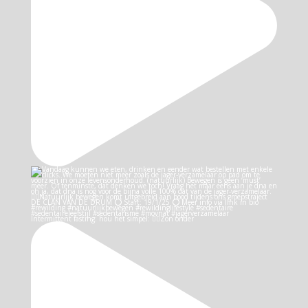
Intermittent fasting: hou het simpel: 👉🏻Zon onder