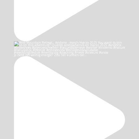
Je hebt (te) weinig energie? Zou het kunnen dat…