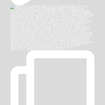
Wist je dat… …de brandnetel die je overal langs h