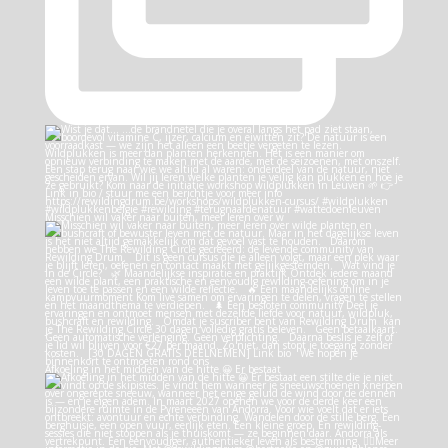
Misschien wil vaker naar buiten, meer leren over w
Afkoeling in het midden van de hitte 😀 Er bestaat