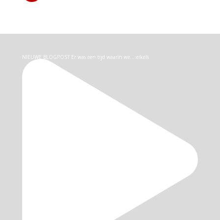
NIEUWE BLOGPOST Er was een tijd waarin we… eikels