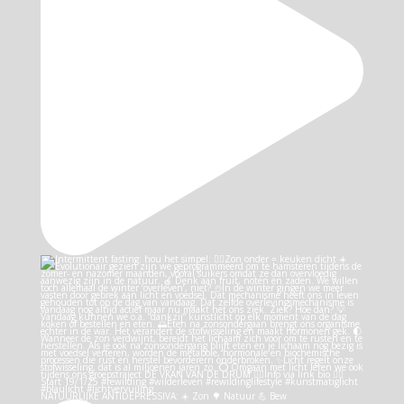
NATUURLIJKE ANTIDEPRESSIVA: ☀️ Zon 🌳 Natuur 💪 Bew