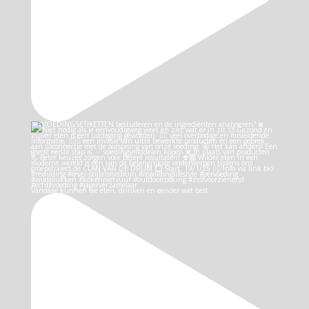
Vandaag kunnen we eten, drinken en eender wat best