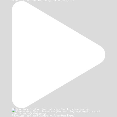
Good tribe Good food Natural rythm Simplicity Free
Redescovering oneself Goodplanet Adventure Expedi