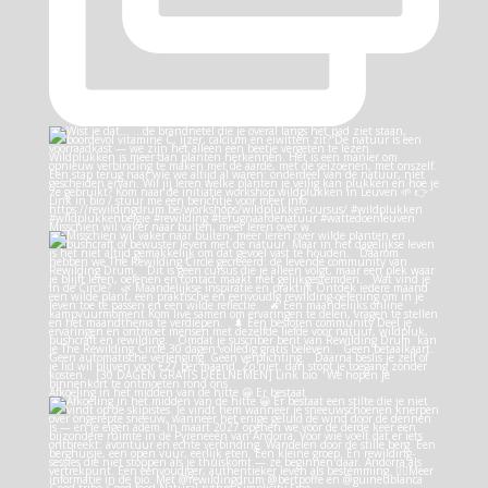
Misschien wil vaker naar buiten, meer leren over w
Afkoeling in het midden van de hitte 😀 Er bestaat