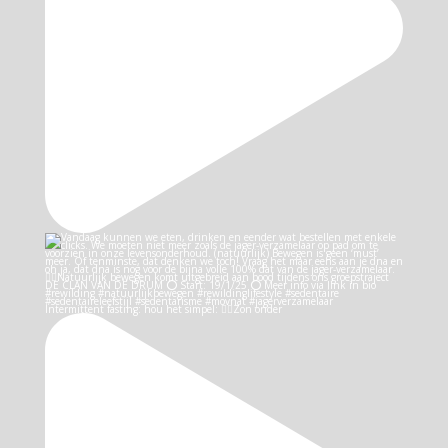
Intermittent fasting: hou het simpel: 👉🏻Zon onder