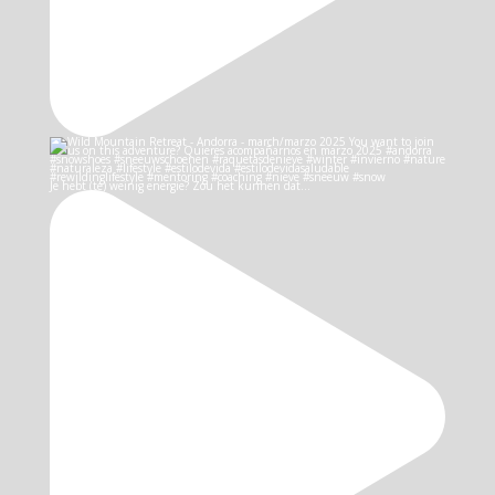
Je hebt (te) weinig energie? Zou het kunnen dat…