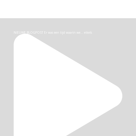
NIEUWE BLOGPOST Er was een tijd waarin we… eikels