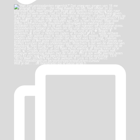
Wist je dat… …de brandnetel die je overal langs h