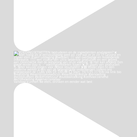
Vandaag kunnen we eten, drinken en eender wat best