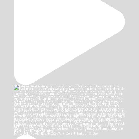
NATUURLIJKE ANTIDEPRESSIVA: ☀️ Zon 🌳 Natuur 💪 Bew