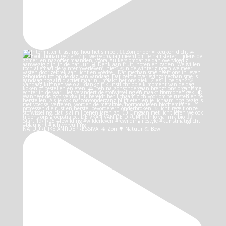
NATUURLIJKE ANTIDEPRESSIVA: ☀️ Zon 🌳 Natuur 💪 Bew