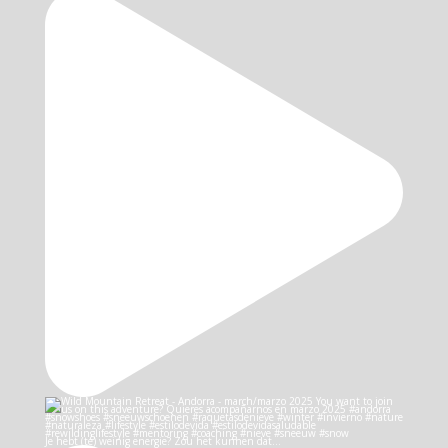
Je hebt (te) weinig energie? Zou het kunnen dat…