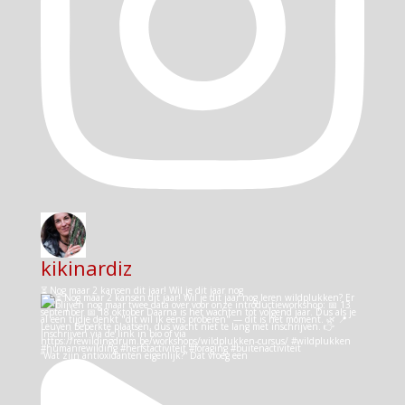
kikinardiz
⏳ Nog maar 2 kansen dit jaar! Wil je dit jaar nog
“Wat zijn antioxidanten eigenlijk?” Dat vroeg een