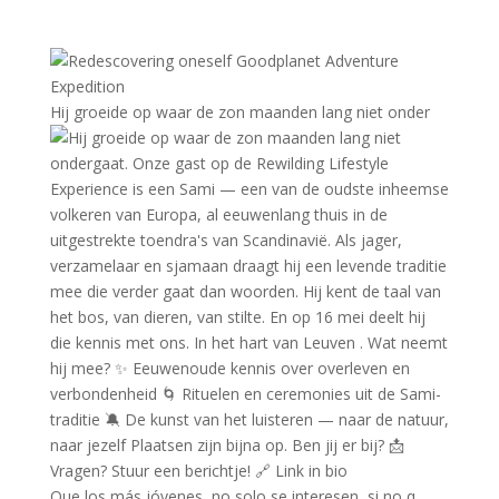
Hij groeide op waar de zon maanden lang niet onder
Que los más jóvenes, no solo se interesen, si no q