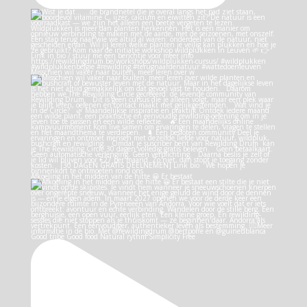
Misschien wil vaker naar buiten, meer leren over w
Afkoeling in het midden van de hitte 😀 Er bestaat
Good tribe Good food Natural rythm Simplicity Free