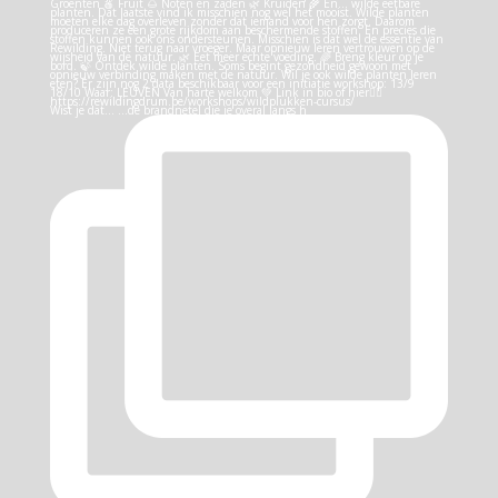
Wist je dat… …de brandnetel die je overal langs h