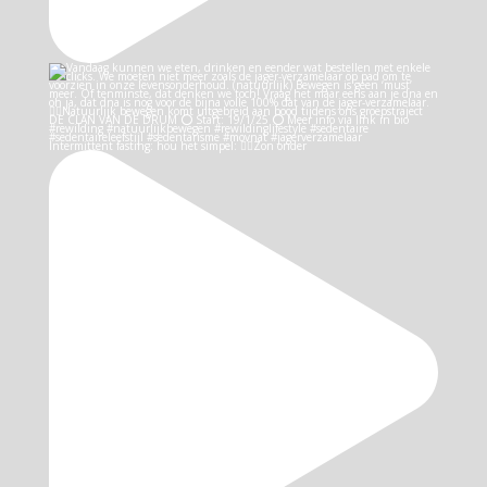
Intermittent fasting: hou het simpel: 👉🏻Zon onder