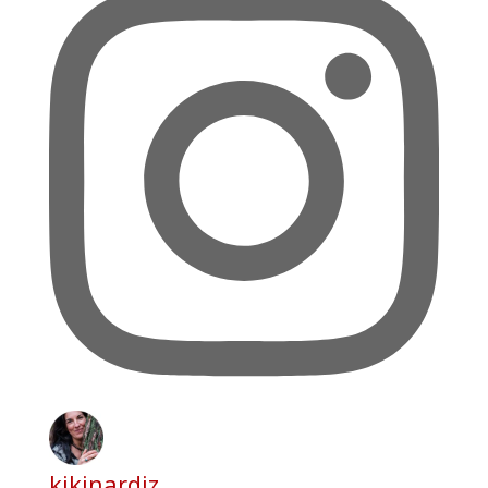
kikinardiz