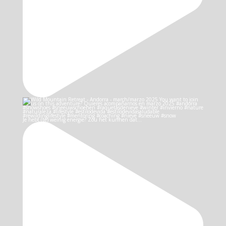
Je hebt (te) weinig energie? Zou het kunnen dat…