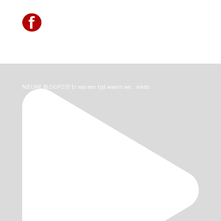
NIEUWE BLOGPOST Er was een tijd waarin we… eikels