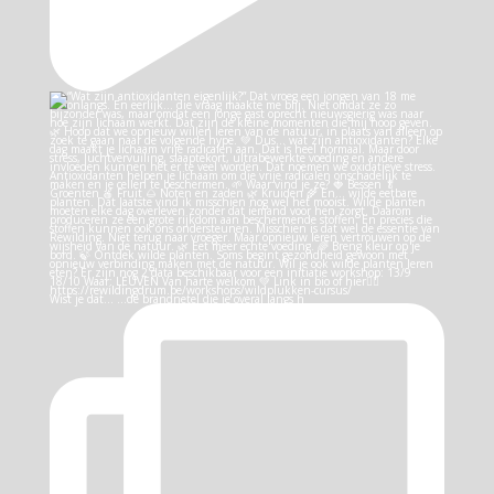
Wist je dat… …de brandnetel die je overal langs h