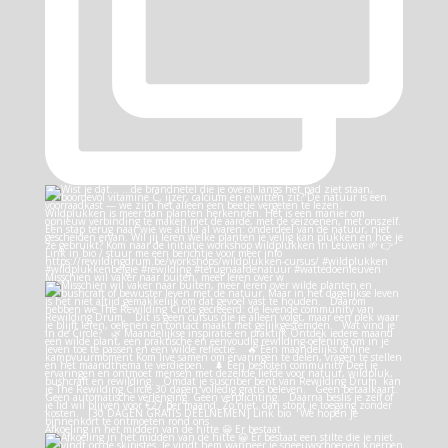
Misschien wil vaker naar buiten, meer leren over w
Afkoeling in het midden van de hitte 😀 Er bestaat