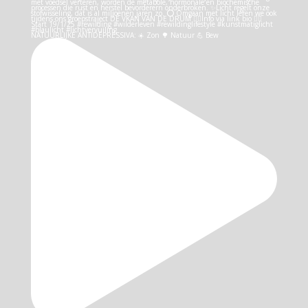
NATUURLIJKE ANTIDEPRESSIVA: ☀️ Zon 🌳 Natuur 💪 Bew