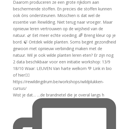
Wist je dat… …de brandnetel die je overal langs h