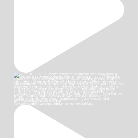
Vandaag kunnen we eten, drinken en eender wat best