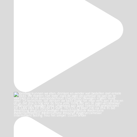
Intermittent fasting: hou het simpel: 👉🏻Zon onder