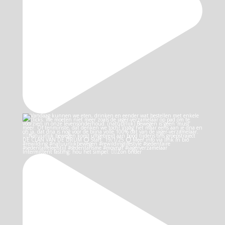
Intermittent fasting: hou het simpel: 👉🏻Zon onder