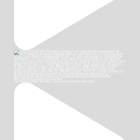
Vandaag kunnen we eten, drinken en eender wat best