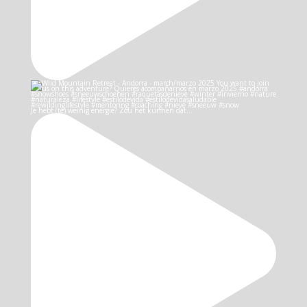
Je hebt (te) weinig energie? Zou het kunnen dat…