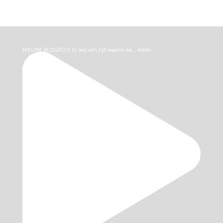
NIEUWE BLOGPOST Er was een tijd waarin we… eikels