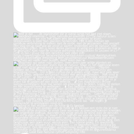
Misschien wil vaker naar buiten, meer leren over w
Afkoeling in het midden van de hitte 😀 Er bestaat
Good tribe Good food Natural rythm Simplicity Free