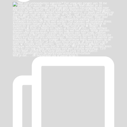
Wist je dat… …de brandnetel die je overal langs h