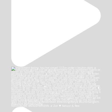
NATUURLIJKE ANTIDEPRESSIVA: ☀️ Zon 🌳 Natuur 💪 Bew