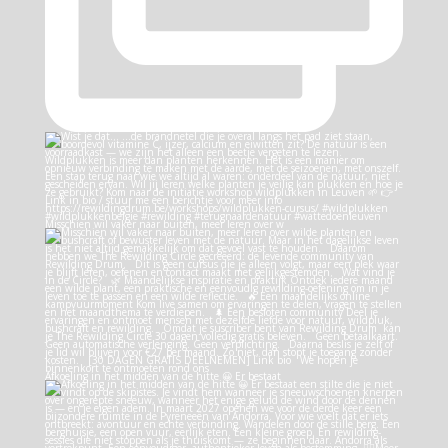
Misschien wil vaker naar buiten, meer leren over w
Afkoeling in het midden van de hitte 😀 Er bestaat