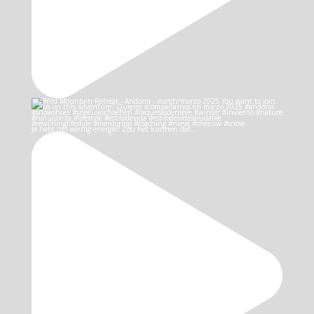
Je hebt (te) weinig energie? Zou het kunnen dat…