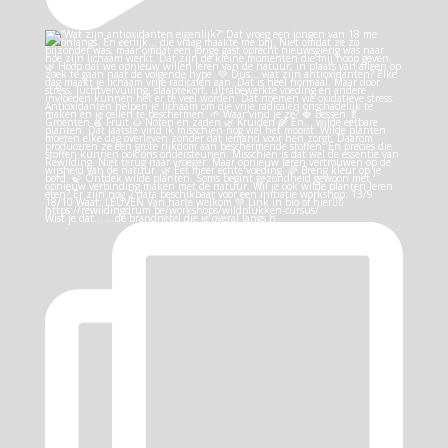
Wist je dat… …de brandnetel die je overal langs h