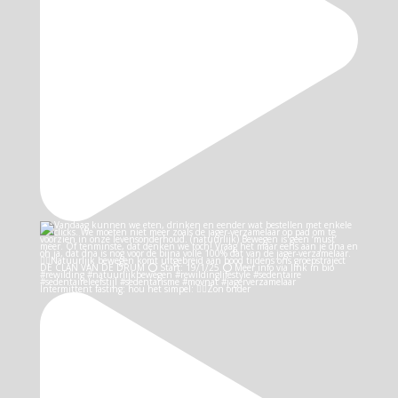
Intermittent fasting: hou het simpel: 👉🏻Zon onder