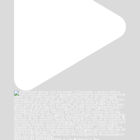
NATUURLIJKE ANTIDEPRESSIVA: ☀️ Zon 🌳 Natuur 💪 Bew