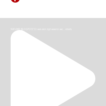
NIEUWE BLOGPOST Er was een tijd waarin we… eikels