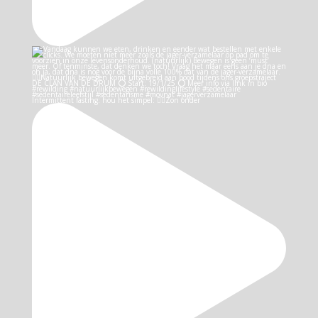
Intermittent fasting: hou het simpel: 👉🏻Zon onder