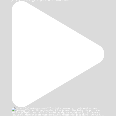
Je hebt (te) weinig energie? Zou het kunnen dat…