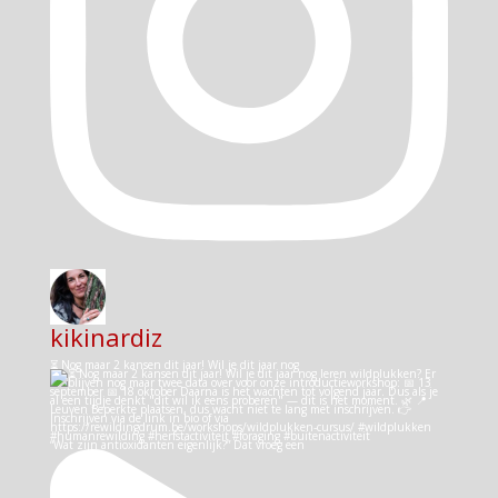
kikinardiz
⏳ Nog maar 2 kansen dit jaar! Wil je dit jaar nog
“Wat zijn antioxidanten eigenlijk?” Dat vroeg een