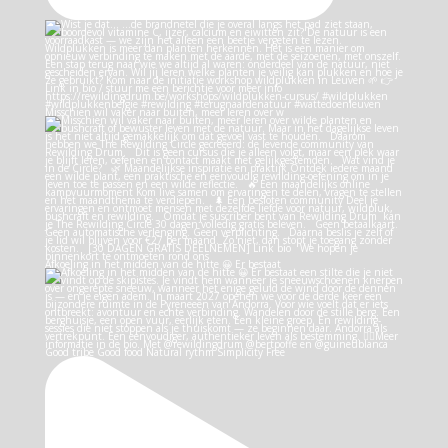
Misschien wil vaker naar buiten, meer leren over w
Afkoeling in het midden van de hitte 😀 Er bestaat
Good tribe Good food Natural rythm Simplicity Free