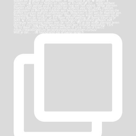
Wist je dat… …de brandnetel die je overal langs h