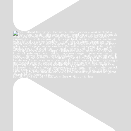
NATUURLIJKE ANTIDEPRESSIVA: ☀️ Zon 🌳 Natuur 💪 Bew