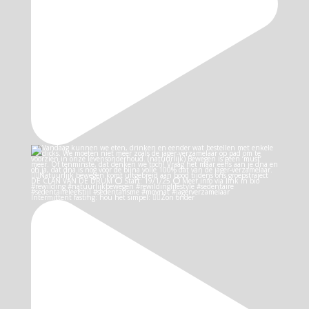
Intermittent fasting: hou het simpel: 👉🏻Zon onder