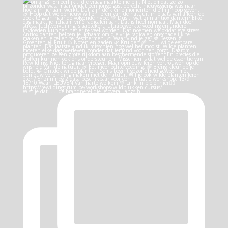
Wist je dat… …de brandnetel die je overal langs h