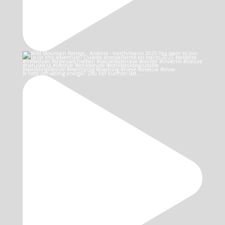
Je hebt (te) weinig energie? Zou het kunnen dat…