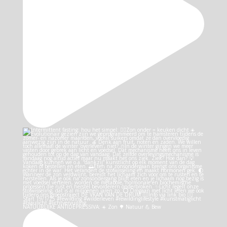
NATUURLIJKE ANTIDEPRESSIVA: ☀️ Zon 🌳 Natuur 💪 Bew