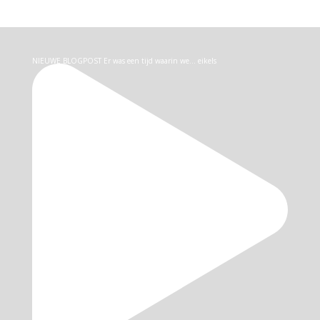
NIEUWE BLOGPOST Er was een tijd waarin we… eikels