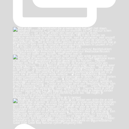
Misschien wil vaker naar buiten, meer leren over w
Afkoeling in het midden van de hitte 😀 Er bestaat
Good tribe Good food Natural rythm Simplicity Free