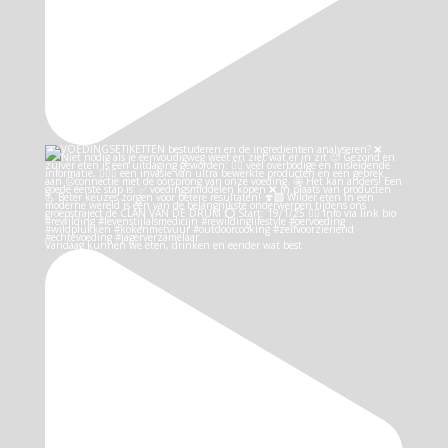
Vandaag kunnen we eten, drinken en eender wat best