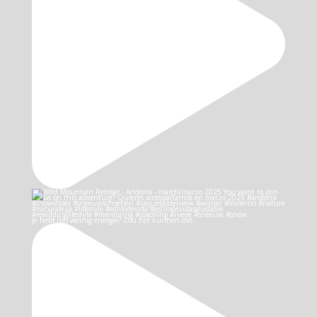
Je hebt (te) weinig energie? Zou het kunnen dat…