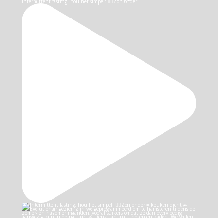
Intermittent fasting: hou het simpel: 👉🏻Zon onder