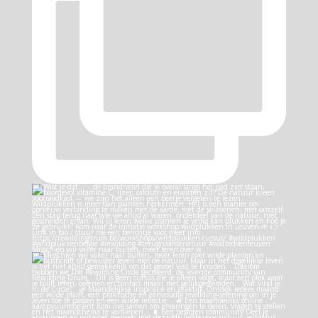
Misschien wil vaker naar buiten, meer leren over w