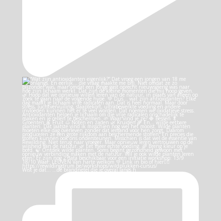
Wist je dat… …de brandnetel die je overal langs h