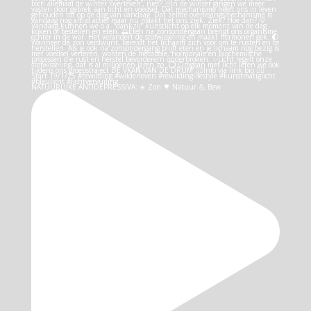
NATUURLIJKE ANTIDEPRESSIVA: ☀️ Zon 🌳 Natuur 💪 Bew