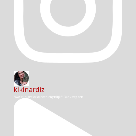
kikinardiz
“Wat zijn antioxidanten eigenlijk?” Dat vroeg een