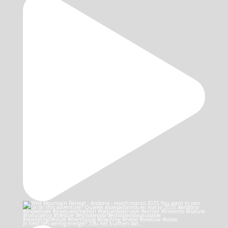
Je hebt (te) weinig energie? Zou het kunnen dat…