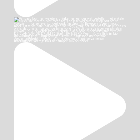
Intermittent fasting: hou het simpel: 👉🏻Zon onder