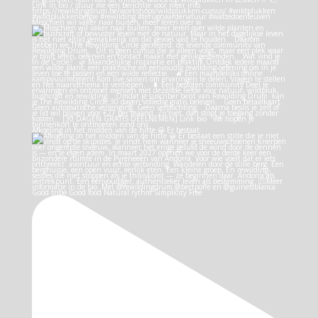
Misschien wil vaker naar buiten, meer leren over w
Afkoeling in het midden van de hitte 😀 Er bestaat
Good tribe Good food Natural rythm Simplicity Free