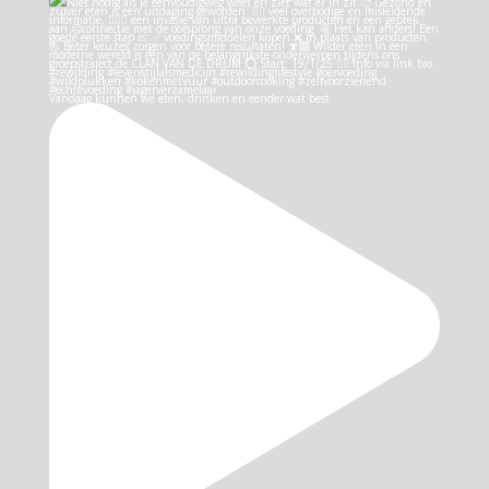
Vandaag kunnen we eten, drinken en eender wat best