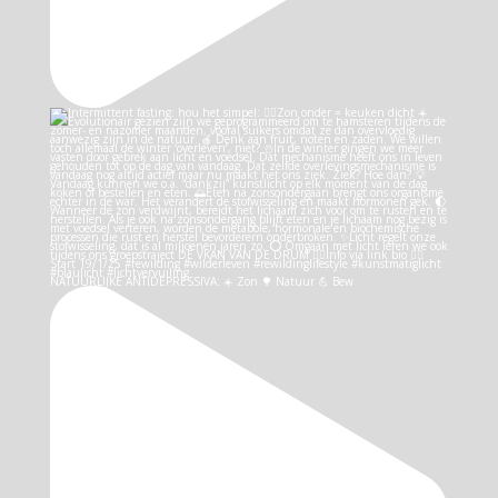
NATUURLIJKE ANTIDEPRESSIVA: ☀️ Zon 🌳 Natuur 💪 Bew