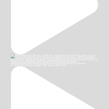
Je hebt (te) weinig energie? Zou het kunnen dat…