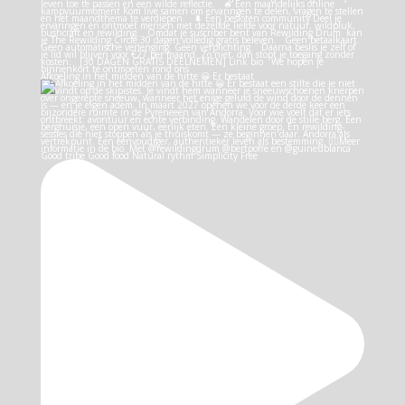
Afkoeling in het midden van de hitte 😀 Er bestaat
Good tribe Good food Natural rythm Simplicity Free