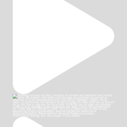
Intermittent fasting: hou het simpel: 👉🏻Zon onder