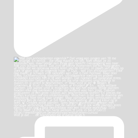
Wist je dat… …de brandnetel die je overal langs h