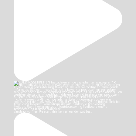
Vandaag kunnen we eten, drinken en eender wat best