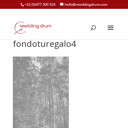
+32 (0)477 300 524
hello@rewildingdrum.com
fondoturegalo4