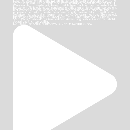
NATUURLIJKE ANTIDEPRESSIVA: ☀️ Zon 🌳 Natuur 💪 Bew