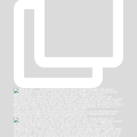
Misschien wil vaker naar buiten, meer leren over w