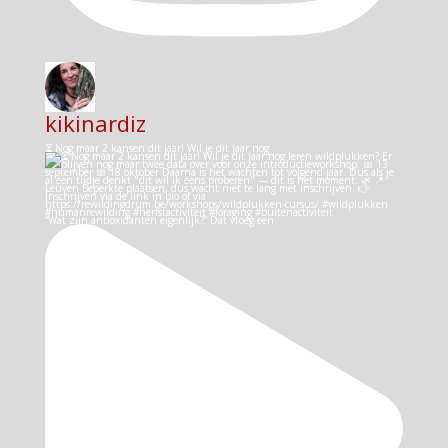
kikinardiz
⏳ Nog maar 2 kansen dit jaar! Wil je dit jaar nog
“Wat zijn antioxidanten eigenlijk?” Dat vroeg een