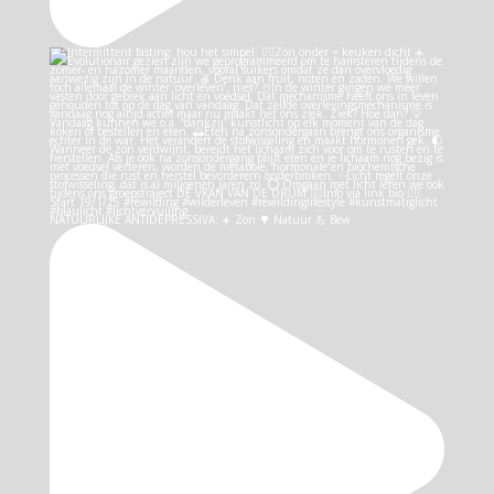
NATUURLIJKE ANTIDEPRESSIVA: ☀️ Zon 🌳 Natuur 💪 Bew