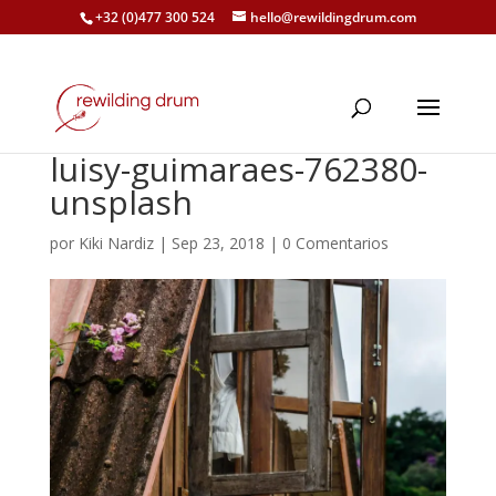
+32 (0)477 300 524
hello@rewildingdrum.com
luisy-guimaraes-762380-
unsplash
por
Kiki Nardiz
|
Sep 23, 2018
|
0 Comentarios