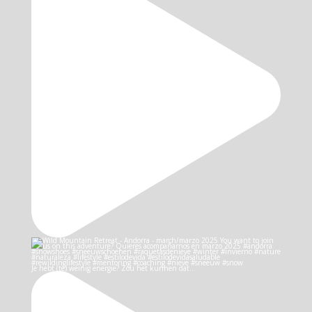
Je hebt (te) weinig energie? Zou het kunnen dat…