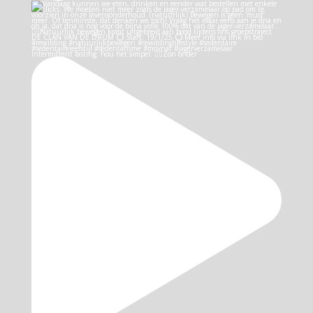
Intermittent fasting: hou het simpel: 👉🏻Zon onder