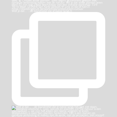
Wist je dat… …de brandnetel die je overal langs h