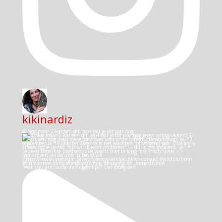
kikinardiz
⏳ Nog maar 2 kansen dit jaar! Wil je dit jaar nog
“Wat zijn antioxidanten eigenlijk?” Dat vroeg een