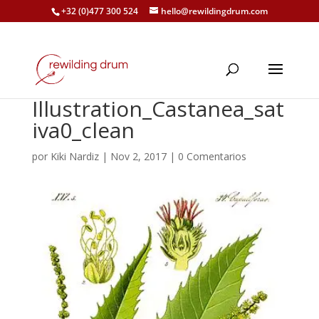
+32 (0)477 300 524
hello@rewildingdrum.com
Illustration_Castanea_sat
iva0_clean
por
Kiki Nardiz
|
Nov 2, 2017
|
0 Comentarios