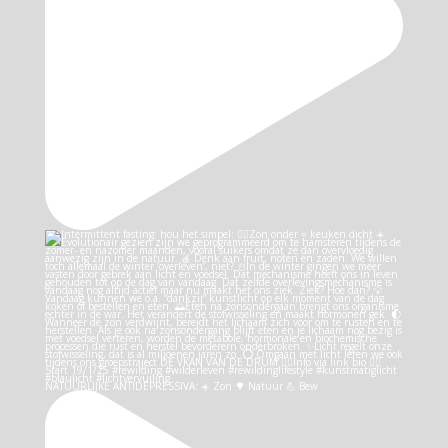
NATUURLIJKE ANTIDEPRESSIVA: ☀️ Zon 🌳 Natuur 💪 Bew