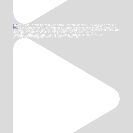
Je hebt (te) weinig energie? Zou het kunnen dat…