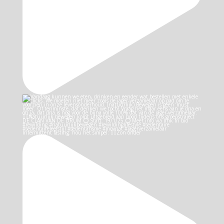
Intermittent fasting: hou het simpel: 👉🏻Zon onder