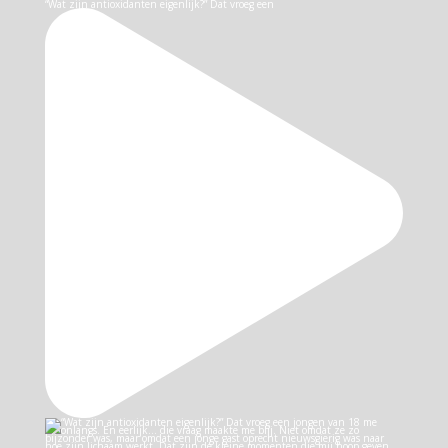
“Wat zijn antioxidanten eigenlijk?” Dat vroeg een