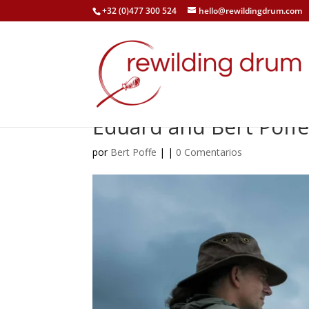
+32 (0)477 300 524
hello@rewildingdrum.com
Eduard and Bert Poff
por
Bert Poffe
|
|
0 Comentarios