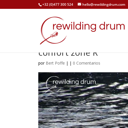
+32 (0)477 300 524
hello@rewildingdrum.com
confort zone R
por
Bert Poffe
|
|
0 Comentarios