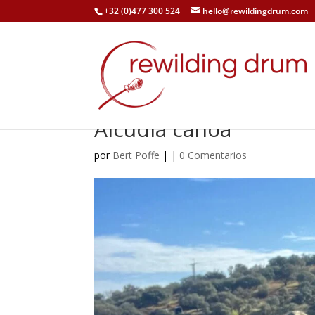
+32 (0)477 300 524
hello@rewildingdrum.com
Alcudia canoa
por
Bert Poffe
|
|
0 Comentarios