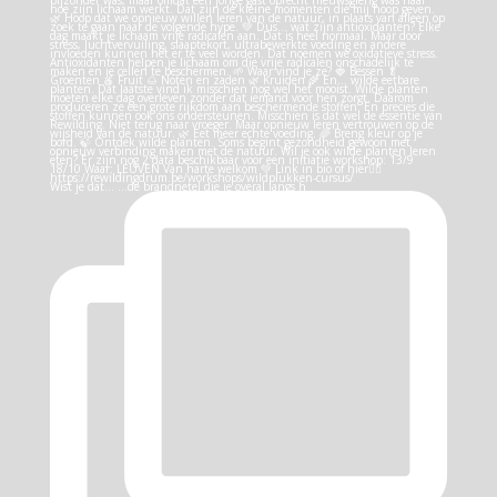
Wist je dat… …de brandnetel die je overal langs h