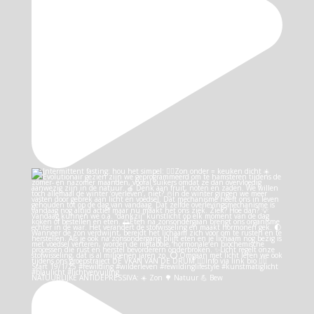
NATUURLIJKE ANTIDEPRESSIVA: ☀️ Zon 🌳 Natuur 💪 Bew