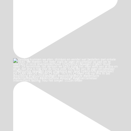
Intermittent fasting: hou het simpel: 👉🏻Zon onder