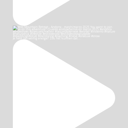
Je hebt (te) weinig energie? Zou het kunnen dat…