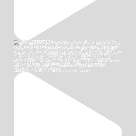
Vandaag kunnen we eten, drinken en eender wat best