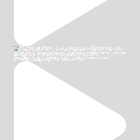
Je hebt (te) weinig energie? Zou het kunnen dat…