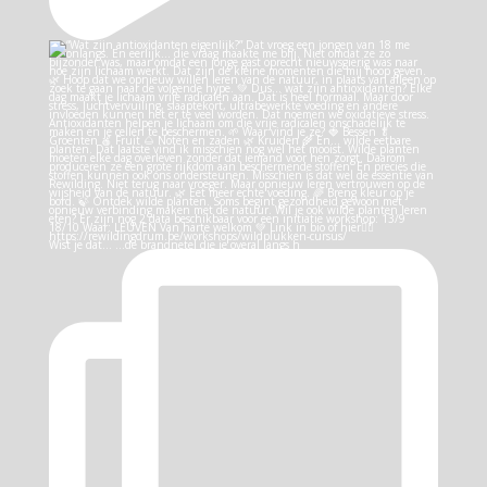
Wist je dat… …de brandnetel die je overal langs h