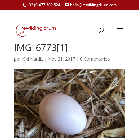
+32 (0)477 300 524
hello@rewildingdrum.com
IMG_6773[1]
por
Kiki Nardiz
|
Nov 21, 2017
|
0 Comentarios