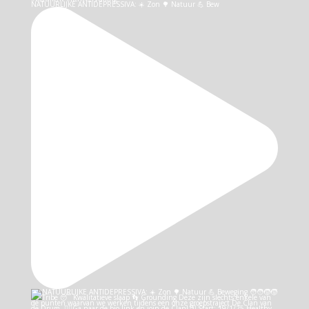
NATUURLIJKE ANTIDEPRESSIVA: ☀️ Zon 🌳 Natuur 💪 Bew