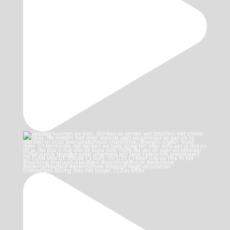
Intermittent fasting: hou het simpel: 👉🏻Zon onder