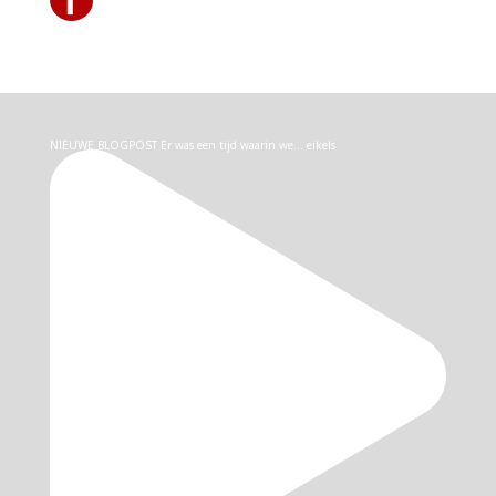
NIEUWE BLOGPOST Er was een tijd waarin we… eikels