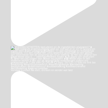
Vandaag kunnen we eten, drinken en eender wat best