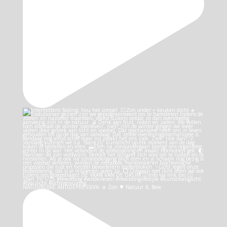
NATUURLIJKE ANTIDEPRESSIVA: ☀️ Zon 🌳 Natuur 💪 Bew