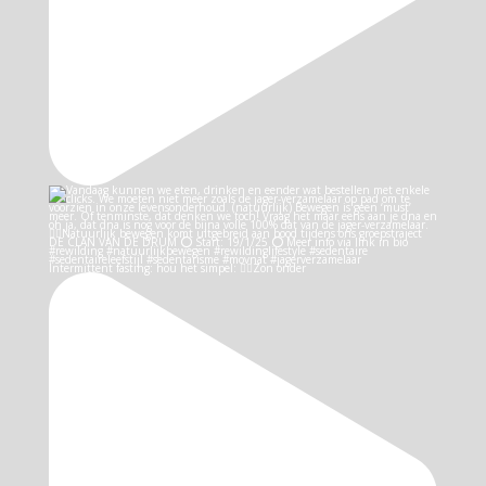
Intermittent fasting: hou het simpel: 👉🏻Zon onder