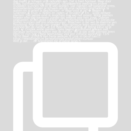
Wist je dat… …de brandnetel die je overal langs h