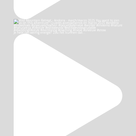
Je hebt (te) weinig energie? Zou het kunnen dat…