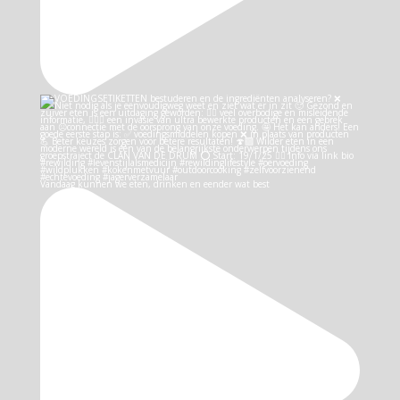
Vandaag kunnen we eten, drinken en eender wat best