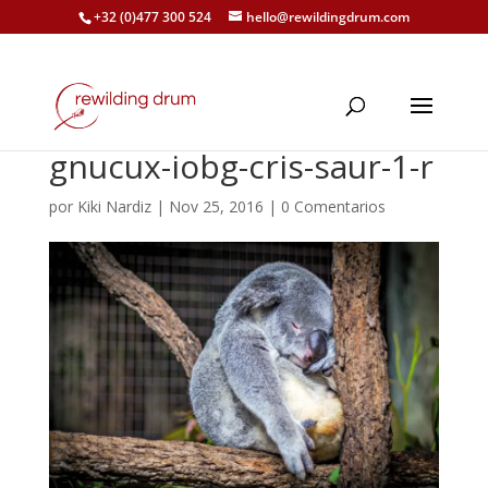
+32 (0)477 300 524
hello@rewildingdrum.com
gnucux-iobg-cris-saur-1-r
por
Kiki Nardiz
|
Nov 25, 2016
|
0 Comentarios