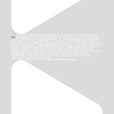
Vandaag kunnen we eten, drinken en eender wat best