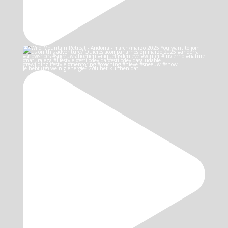
Je hebt (te) weinig energie? Zou het kunnen dat…