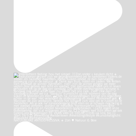
NATUURLIJKE ANTIDEPRESSIVA: ☀️ Zon 🌳 Natuur 💪 Bew