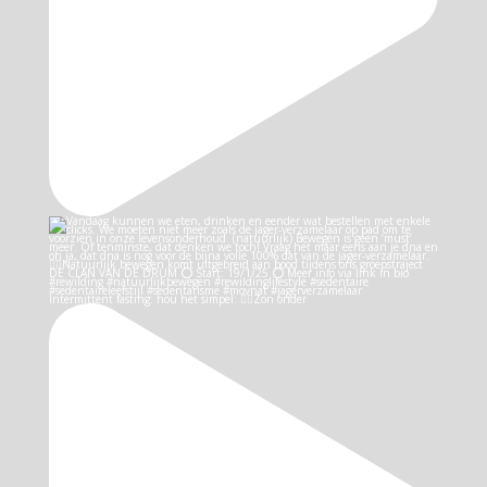
Intermittent fasting: hou het simpel: 👉🏻Zon onder