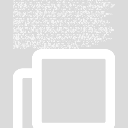
Wist je dat… …de brandnetel die je overal langs h