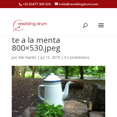
+32 (0)477 300 524
hello@rewildingdrum.com
te a la menta
800×530.jpeg
por
Kiki Nardiz
|
Jul 15, 2018
|
0 Comentarios