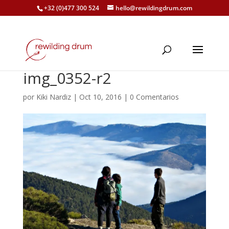
+32 (0)477 300 524
hello@rewildingdrum.com
img_0352-r2
por
Kiki Nardiz
|
Oct 10, 2016
|
0 Comentarios