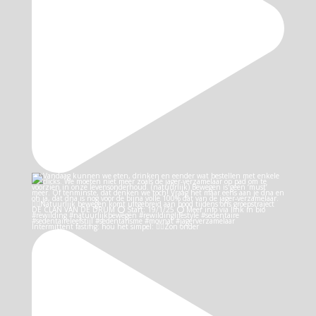
Intermittent fasting: hou het simpel: 👉🏻Zon onder