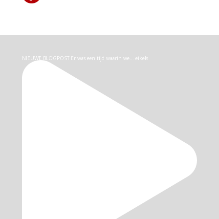
NIEUWE BLOGPOST Er was een tijd waarin we… eikels