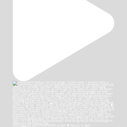
NATUURLIJKE ANTIDEPRESSIVA: ☀️ Zon 🌳 Natuur 💪 Bew