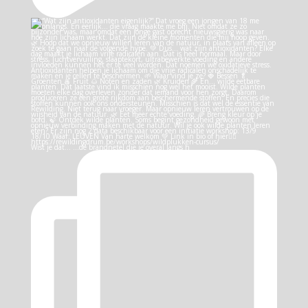
Wist je dat… …de brandnetel die je overal langs h