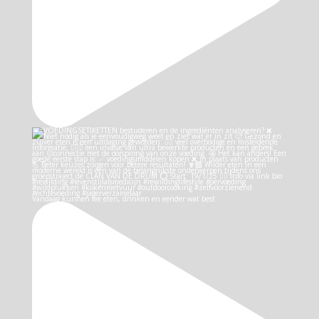
Vandaag kunnen we eten, drinken en eender wat best