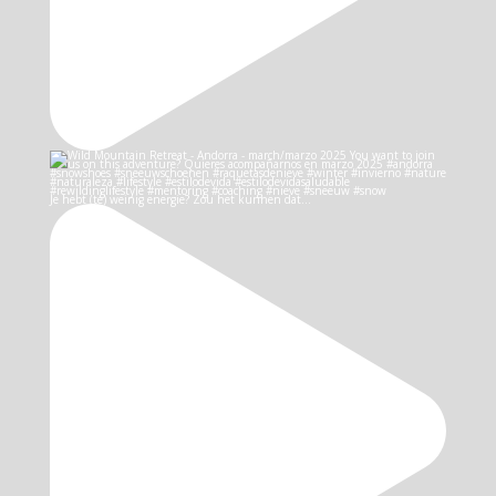
Je hebt (te) weinig energie? Zou het kunnen dat…