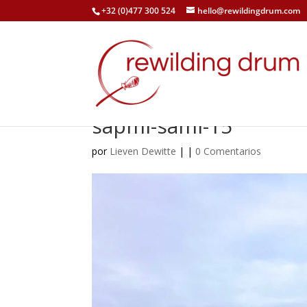
+32 (0)477 300 524
hello@rewildingdrum.com
sapmi-sami-15
por
Lieven Dewitte
|
|
0 Comentarios