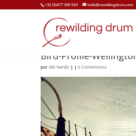
+32 (0)477 300 524
hello@rewildingdrum.com
Bird-Profile-Wellingt
por
Kiki Nardiz
|
|
0 Comentarios