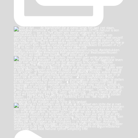
Misschien wil vaker naar buiten, meer leren over w
Afkoeling in het midden van de hitte 😀 Er bestaat
Good tribe Good food Natural rythm Simplicity Free