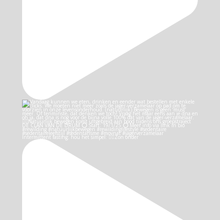
Intermittent fasting: hou het simpel: 👉🏻Zon onder