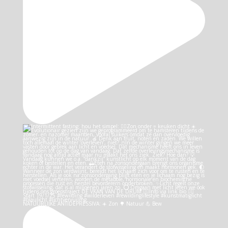
NATUURLIJKE ANTIDEPRESSIVA: ☀️ Zon 🌳 Natuur 💪 Bew