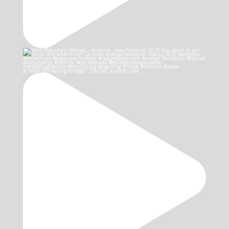
Je hebt (te) weinig energie? Zou het kunnen dat…