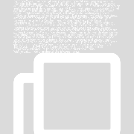
Wist je dat… …de brandnetel die je overal langs h