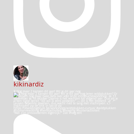
kikinardiz
⏳ Nog maar 2 kansen dit jaar! Wil je dit jaar nog
“Wat zijn antioxidanten eigenlijk?” Dat vroeg een