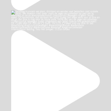
Intermittent fasting: hou het simpel: 👉🏻Zon onder