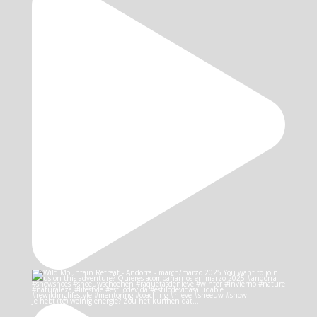
Je hebt (te) weinig energie? Zou het kunnen dat…