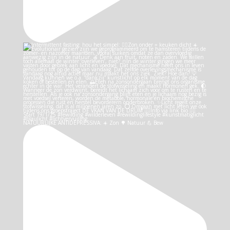
NATUURLIJKE ANTIDEPRESSIVA: ☀️ Zon 🌳 Natuur 💪 Bew