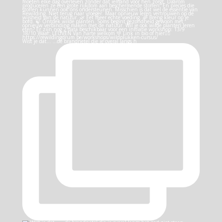
Wist je dat… …de brandnetel die je overal langs h