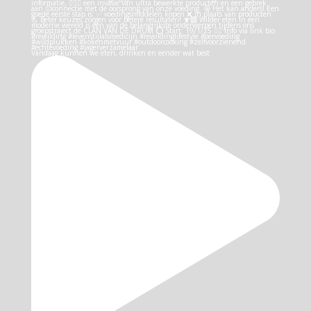
Vandaag kunnen we eten, drinken en eender wat best