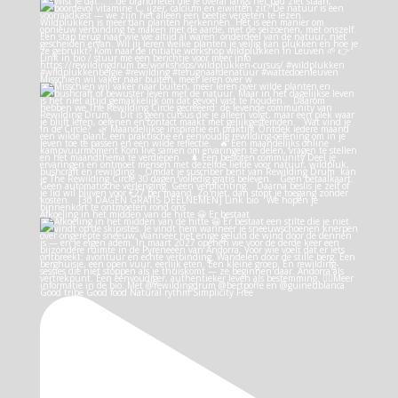
Misschien wil vaker naar buiten, meer leren over w
Afkoeling in het midden van de hitte 😀 Er bestaat
Good tribe Good food Natural rythm Simplicity Free