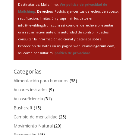
Destinatarios: Mailchimp.
Ver política de privacidad de
Mailchimp
.
Derechos
: Podrás ejercer tus derechos de acceso,
rectificación, limitación y suprimir los datos en
info@rewildingdrum.com así como el derecho a presentar
una reclamación ante una autoridad de control. Puedes
consultar la información adicional y detallada sobre
Protección de Datos en mi página web:
rewildingdrum.com
,
así como consultar mi
política de privacidad.
Categorías
Alimentación para humanos
(38)
Autores invitados
(9)
Autosuficiencia
(31)
Bushcraft
(15)
Cambio de mentalidad
(25)
Movimiento Natural
(20)
Reconexión
(45)