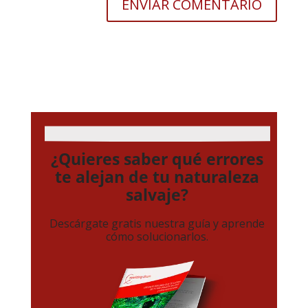
¿Quieres saber qué errores
te alejan de tu naturaleza
salvaje?
Descárgate gratis nuestra guía y aprende
cómo solucionarlos.