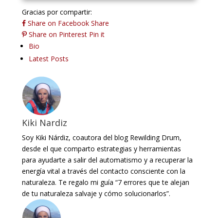
Gracias por compartir:
Share on Facebook
Share
Share on Pinterest
Pin it
The
Bio
following
Latest Posts
two
tabs
change
content
below.
Kiki Nardiz
Soy Kiki Nárdiz, coautora del blog Rewilding Drum,
desde el que comparto estrategias y herramientas
para ayudarte a salir del automatismo y a recuperar la
energía vital a través del contacto consciente con la
naturaleza. Te regalo mi guía “7 errores que te alejan
de tu naturaleza salvaje y cómo solucionarlos”.