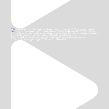
Je hebt (te) weinig energie? Zou het kunnen dat…