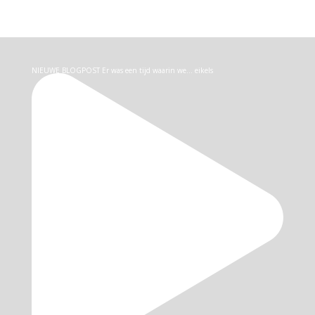
NIEUWE BLOGPOST Er was een tijd waarin we… eikels