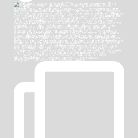
Wist je dat… …de brandnetel die je overal langs h