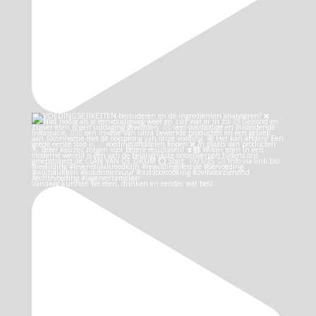
Vandaag kunnen we eten, drinken en eender wat best