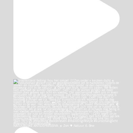
NATUURLIJKE ANTIDEPRESSIVA: ☀️ Zon 🌳 Natuur 💪 Bew