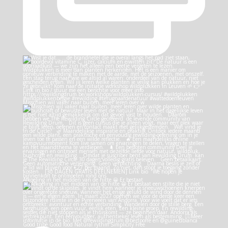
Misschien wil vaker naar buiten, meer leren over w
Afkoeling in het midden van de hitte 😀 Er bestaat
Good tribe Good food Natural rythm Simplicity Free