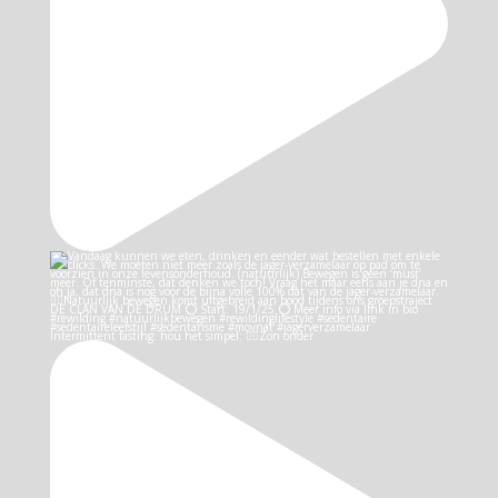
Intermittent fasting: hou het simpel: 👉🏻Zon onder