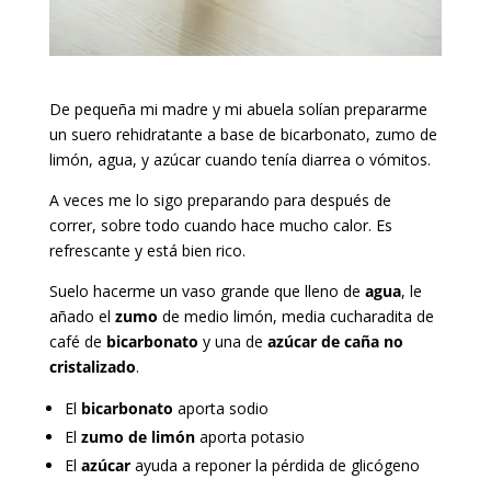
De pequeña mi madre y mi abuela solían prepararme
un suero rehidratante a base de bicarbonato, zumo de
limón, agua, y azúcar cuando tenía diarrea o vómitos.
A veces me lo sigo preparando para después de
correr, sobre todo cuando hace mucho calor. Es
refrescante y está bien rico.
Suelo hacerme un vaso grande que lleno de
agua
, le
añado el
zumo
de medio limón, media cucharadita de
café de
bicarbonato
y una de
azúcar
de caña no
cristalizado
.
El
bicarbonato
aporta sodio
El
zumo de limón
aporta potasio
El
azúcar
ayuda a reponer la pérdida de glicógeno