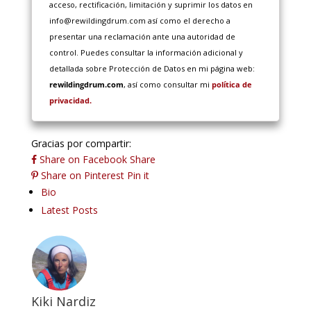
acceso, rectificación, limitación y suprimir los datos en
info@rewildingdrum.com así como el derecho a
presentar una reclamación ante una autoridad de
control. Puedes consultar la información adicional y
detallada sobre Protección de Datos en mi página web:
rewildingdrum.com
, así como consultar mi
política de
privacidad.
Gracias por compartir:
Share on Facebook
Share
Share on Pinterest
Pin it
The
Bio
following
Latest Posts
two
tabs
change
content
below.
Kiki Nardiz