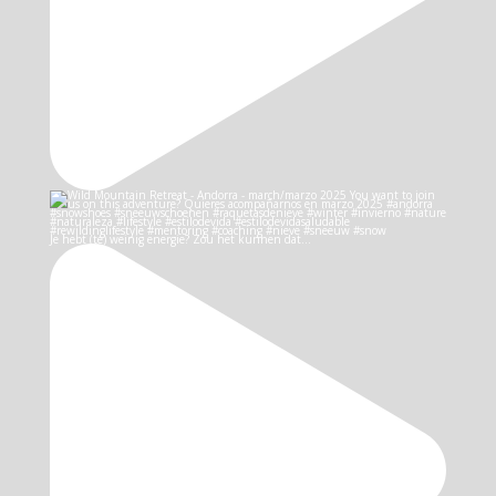
Je hebt (te) weinig energie? Zou het kunnen dat…