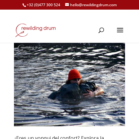
+32 (0)477 300 524
hello@rewildingdrum.com
¿Eres un yonqui del confort? Explora la