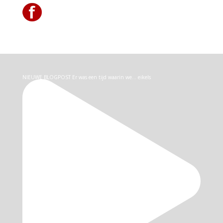
NIEUWE BLOGPOST Er was een tijd waarin we… eikels