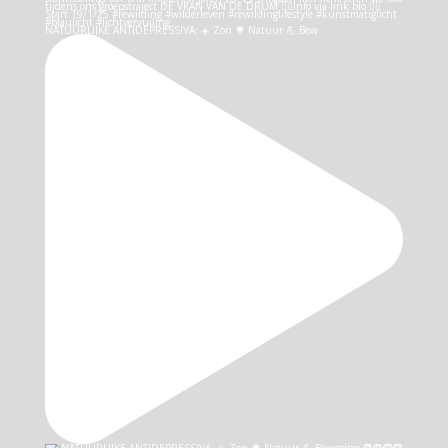
NATUURLIJKE ANTIDEPRESSIVA: ☀️ Zon 🌳 Natuur 💪 Bew