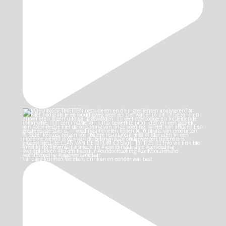
Vandaag kunnen we eten, drinken en eender wat best