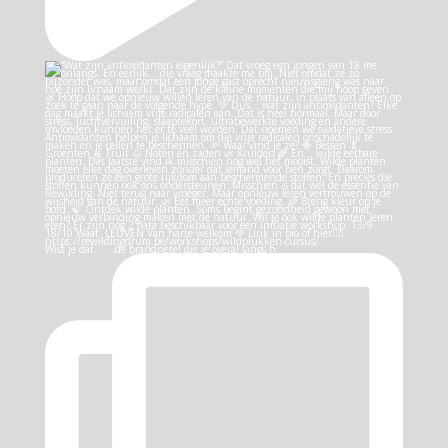
Wist je dat… …de brandnetel die je overal langs h