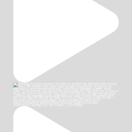
Intermittent fasting: hou het simpel: 👉🏻Zon onder