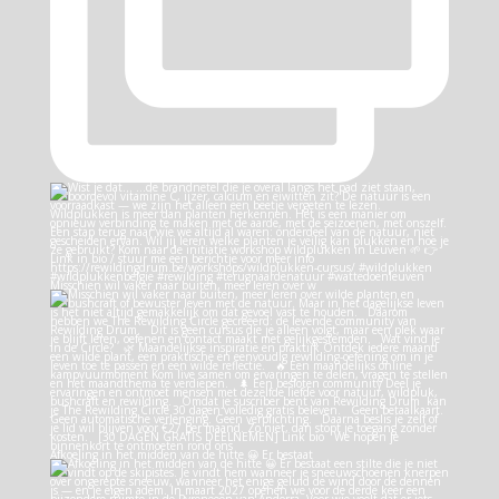
Misschien wil vaker naar buiten, meer leren over w
Afkoeling in het midden van de hitte 😀 Er bestaat