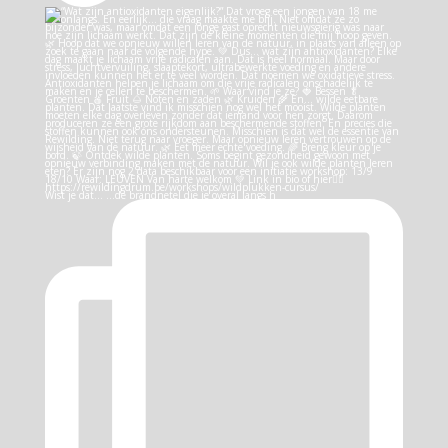
Wist je dat… …de brandnetel die je overal langs h