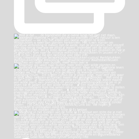
Misschien wil vaker naar buiten, meer leren over w
Afkoeling in het midden van de hitte 😀 Er bestaat
Good tribe Good food Natural rythm Simplicity Free