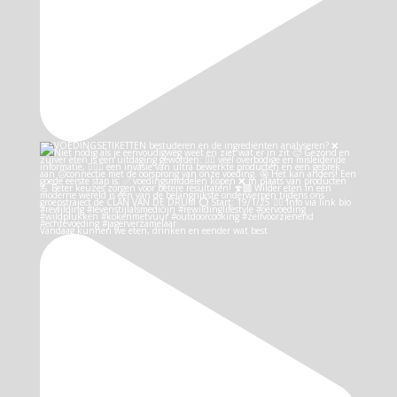
Vandaag kunnen we eten, drinken en eender wat best