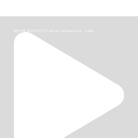
NIEUWE BLOGPOST Er was een tijd waarin we… eikels