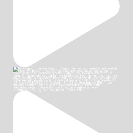
Intermittent fasting: hou het simpel: 👉🏻Zon onder