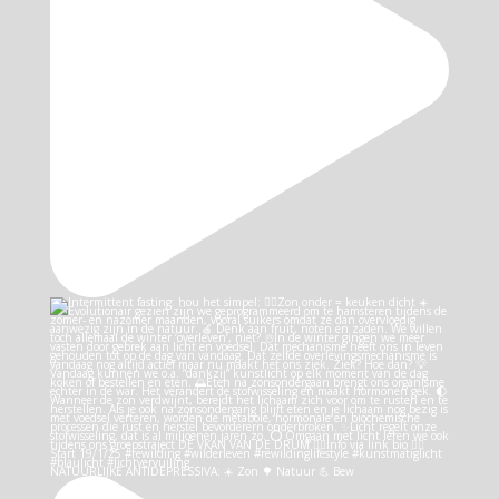
NATUURLIJKE ANTIDEPRESSIVA: ☀️ Zon 🌳 Natuur 💪 Bew