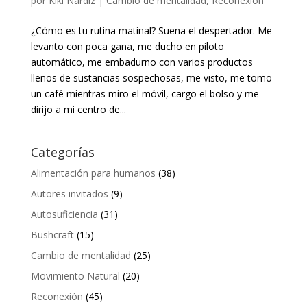
por
Kiki Nardiz
|
Cambio de mentalidad
,
Reconexión
¿Cómo es tu rutina matinal? Suena el despertador. Me
levanto con poca gana, me ducho en piloto
automático, me embadurno con varios productos
llenos de sustancias sospechosas, me visto, me tomo
un café mientras miro el móvil, cargo el bolso y me
dirijo a mi centro de...
Categorías
Alimentación para humanos
(38)
Autores invitados
(9)
Autosuficiencia
(31)
Bushcraft
(15)
Cambio de mentalidad
(25)
Movimiento Natural
(20)
Reconexión
(45)