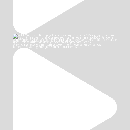
Je hebt (te) weinig energie? Zou het kunnen dat…