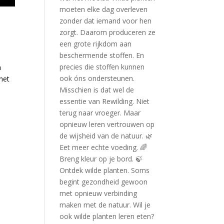
a
net