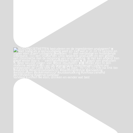
Vandaag kunnen we eten, drinken en eender wat best