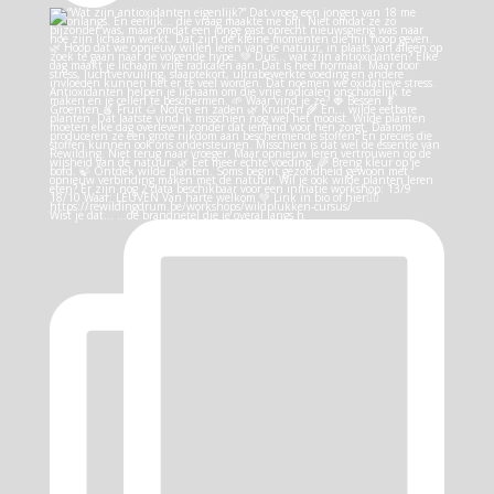
Wist je dat… …de brandnetel die je overal langs h