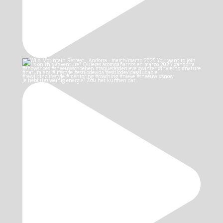
Je hebt (te) weinig energie? Zou het kunnen dat…