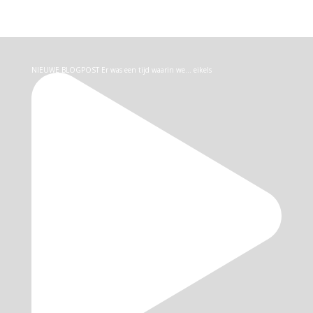
NIEUWE BLOGPOST Er was een tijd waarin we… eikels