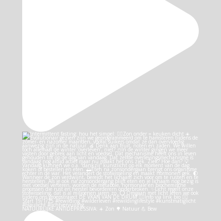
NATUURLIJKE ANTIDEPRESSIVA: ☀️ Zon 🌳 Natuur 💪 Bew