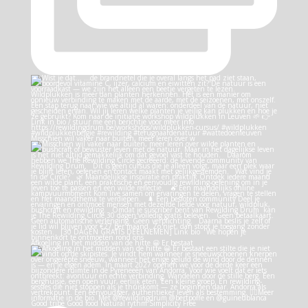
Misschien wil vaker naar buiten, meer leren over w
Afkoeling in het midden van de hitte 😀 Er bestaat
Good tribe Good food Natural rythm Simplicity Free