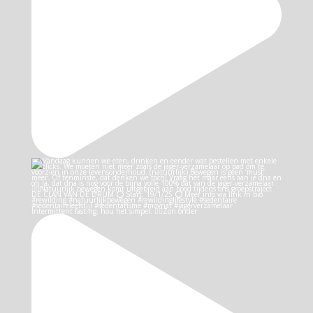
Intermittent fasting: hou het simpel: 👉🏻Zon onder