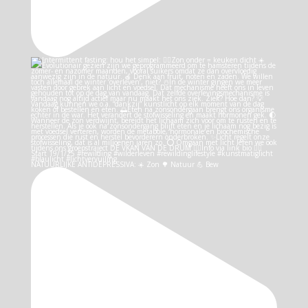
NATUURLIJKE ANTIDEPRESSIVA: ☀️ Zon 🌳 Natuur 💪 Bew