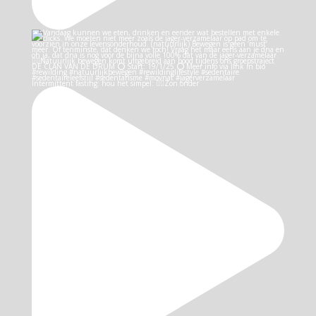
Intermittent fasting: hou het simpel: 👉🏻Zon onder