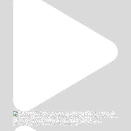
Je hebt (te) weinig energie? Zou het kunnen dat…