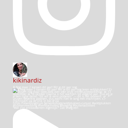
kikinardiz
⏳ Nog maar 2 kansen dit jaar! Wil je dit jaar nog
“Wat zijn antioxidanten eigenlijk?” Dat vroeg een