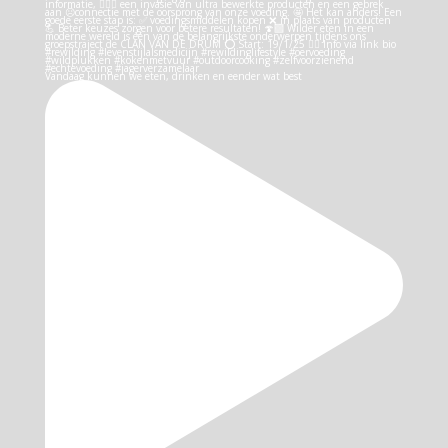
Vandaag kunnen we eten, drinken en eender wat best