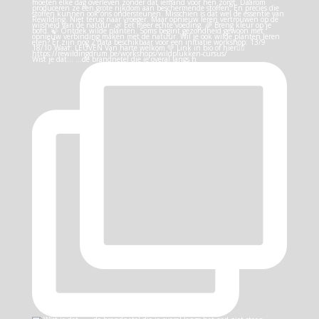
Wist je dat… …de brandnetel die je overal langs h