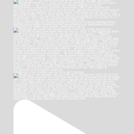
Misschien wil vaker naar buiten, meer leren over w
Afkoeling in het midden van de hitte 😀 Er bestaat
Good tribe Good food Natural rythm Simplicity Free