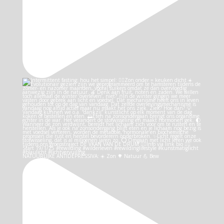
NATUURLIJKE ANTIDEPRESSIVA: ☀️ Zon 🌳 Natuur 💪 Bew