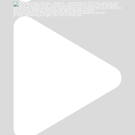
Je hebt (te) weinig energie? Zou het kunnen dat…