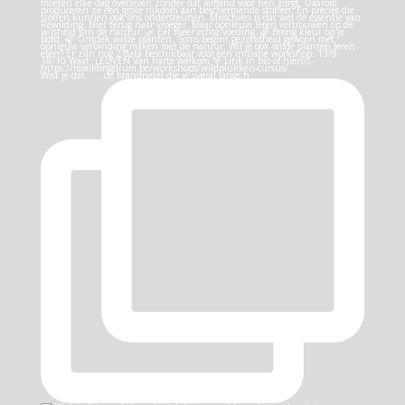
Wist je dat… …de brandnetel die je overal langs h