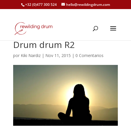
+32 (0)477 300 524
hello@rewildingdrum.com
Drum drum R2
por
Kiki Nardiz
|
Nov 11, 2015
|
0 Comentarios