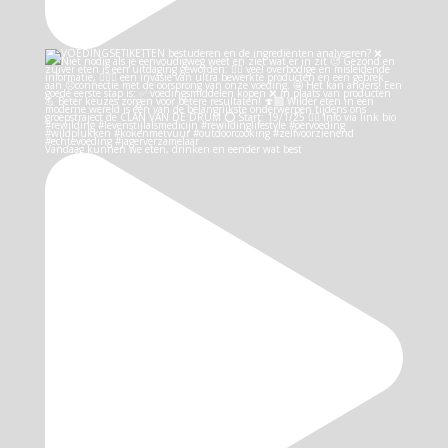
Vandaag kunnen we eten, drinken en eender wat best