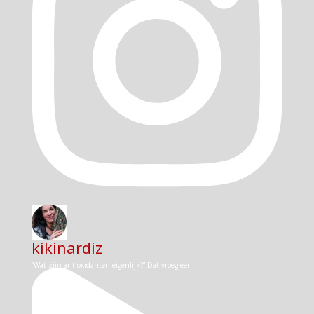
kikinardiz
“Wat zijn antioxidanten eigenlijk?” Dat vroeg een