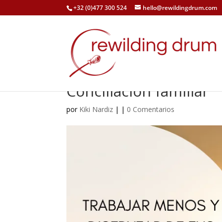
+32 (0)477 300 524
hello@rewildingdrum.com
Conciliacion familiar
por
Kiki Nardiz
|
|
0 Comentarios