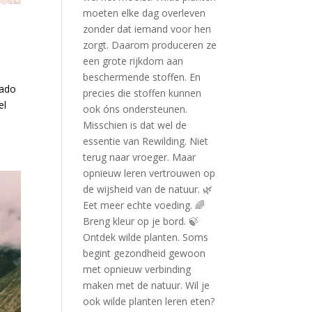
tado
el