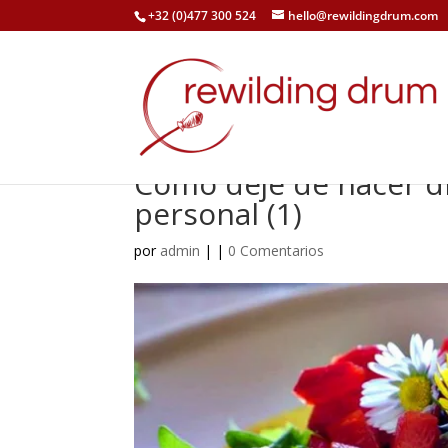
+32 (0)477 300 524
hello@rewildingdrum.com
Como dejé de hacer di
personal (1)
por
admin
|
|
0 Comentarios