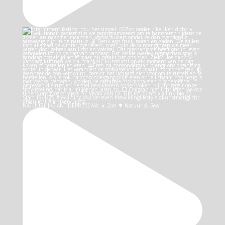
NATUURLIJKE ANTIDEPRESSIVA: ☀️ Zon 🌳 Natuur 💪 Bew