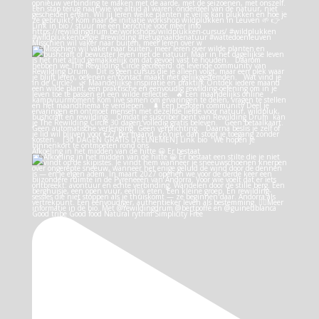
Misschien wil vaker naar buiten, meer leren over w
Afkoeling in het midden van de hitte 😀 Er bestaat
Good tribe Good food Natural rythm Simplicity Free