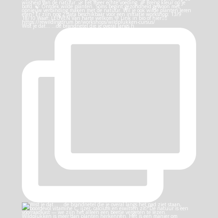
Wist je dat… …de brandnetel die je overal langs h