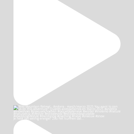
Je hebt (te) weinig energie? Zou het kunnen dat…