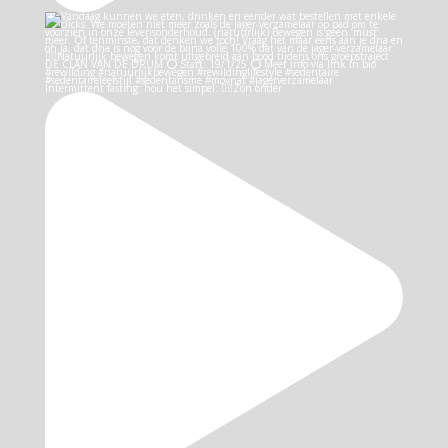
Intermittent fasting: hou het simpel: 👉🏻Zon onder