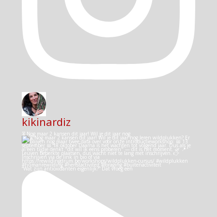
kikinardiz
⏳ Nog maar 2 kansen dit jaar! Wil je dit jaar nog
“Wat zijn antioxidanten eigenlijk?” Dat vroeg een