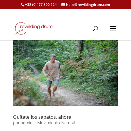
+32 (0)477 300 524
hello@rewildingdrum.com
Quítate los zapatos, ahora
por
admin
|
Movimiento Natural