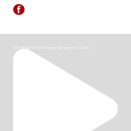
NIEUWE BLOGPOST Er was een tijd waarin we… eikels