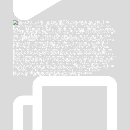
Wist je dat… …de brandnetel die je overal langs h