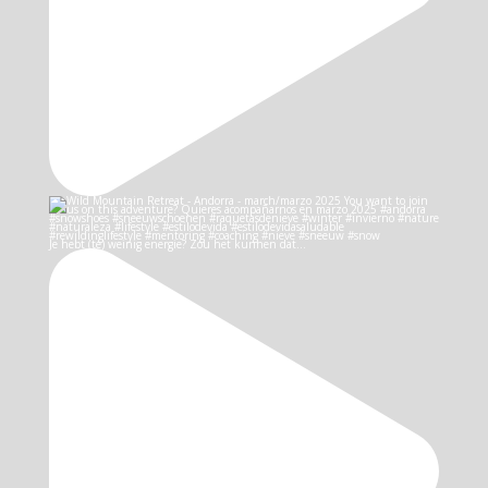
Je hebt (te) weinig energie? Zou het kunnen dat…