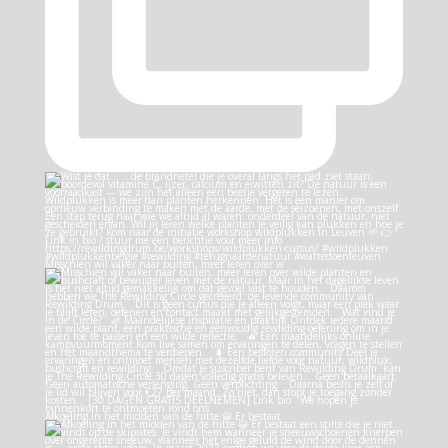
Misschien wil vaker naar buiten, meer leren over w
Afkoeling in het midden van de hitte 😀 Er bestaat