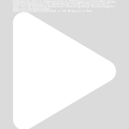
NATUURLIJKE ANTIDEPRESSIVA: ☀️ Zon 🌳 Natuur 💪 Bew