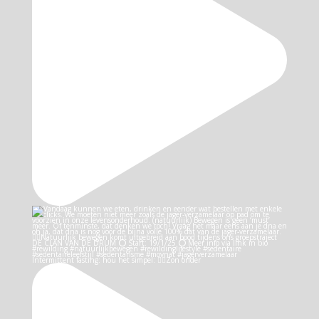
Intermittent fasting: hou het simpel: 👉🏻Zon onder