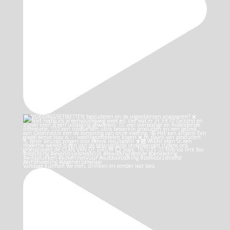
Vandaag kunnen we eten, drinken en eender wat best