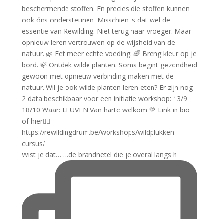
Wist je dat… …de brandnetel die je overal langs h