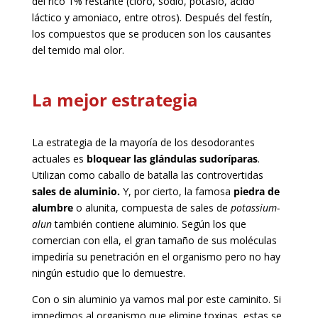
del rico 1% restante (cloro, sodio, potasio, ácido
láctico y amoniaco, entre otros). Después del festín,
los compuestos que se producen son los causantes
del temido mal olor.
La mejor estrategia
La estrategia de la mayoría de los desodorantes
actuales es
bloquear las glándulas sudoríparas
.
Utilizan como caballo de batalla las controvertidas
sales de aluminio.
Y, por cierto, la famosa
piedra de
alumbre
o alunita, compuesta de sales de
potassium-
alun
también contiene aluminio. Según los que
comercian con ella, el gran tamaño de sus moléculas
impediría su penetración en el organismo pero no hay
ningún estudio que lo demuestre.
Con o sin aluminio ya vamos mal por este caminito. Si
impedimos al organismo que elimine toxinas, estas se