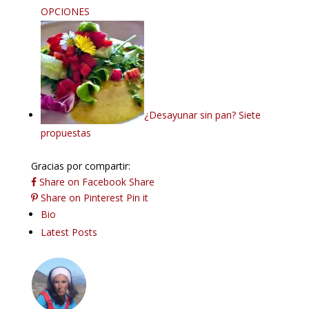
OPCIONES
¿Desayunar sin pan? Siete
propuestas
Gracias por compartir:
Share on Facebook
Share
Share on Pinterest
Pin it
The
Bio
following
Latest Posts
two
tabs
change
content
below.