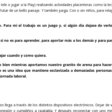
 tele o jugar a la Play) realizando actividades placenteras como la lec
utar de un bello paisaje. Y también juega. Con o sin niños, para relaj
o. Para mí el trabajo es un juego y, si algún día dejase de verlo
r si no es para aprender, para aportar más a los demás y para pa
bajar cuando y como quiera.
lo bien mientras aportamos nuestro granito de arena para hace
io es una idea que mantiene esclavizada a demasiadas persona
 jornada laboral.
llega a través de los distintos dispositivos electrónicos. Dejar de v
sconexión y cumplirlos a rajatabla. Y después reconectar con uno m