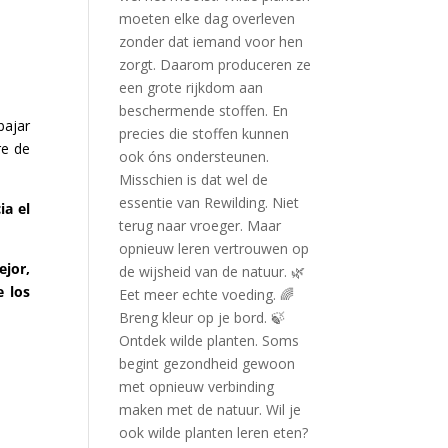
bajar
re de
ia el
ejor,
 los