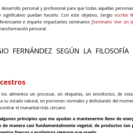
e desarrollo personal y profesional para que todas aquellas persona
 significativo puedan hacerlo. Con este objetivo, Sergio
escribe l
erenciante e imparte impactantes seminarios [
Seminario Vivir sin J
a transformación personal.
GIO FERNÁNDEZ SEGÚN LA FILOSOFÍA
cestros
los alimentos sin procesar, sin etiquetas, sin envoltorios, de esta
e a su estado natural, en porciones normales y disfrutando del mome
encontrar el manantial más cercano.
o algunos principios que me ayudan a mantenerme lleno de ener
me de manera casi fundamentalmente vegetal, de productos tan
mentos frescos y ecológicos siempre que puedo.