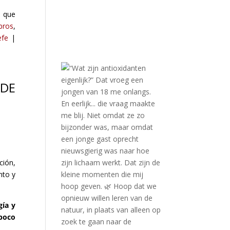
s que
ibros
,
efe
|
 DE
ción,
nto y
gía y
 poco