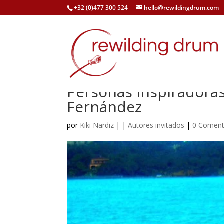
+32 (0)477 300 524
hello@rewildingdrum.com
Personas inspiradoras 
Fernández
por
Kiki Nardiz
|
|
Autores invitados
|
0 Coment