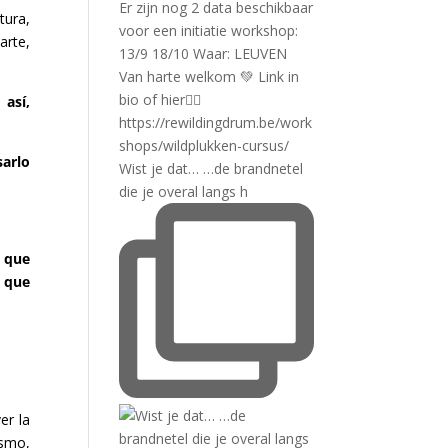
tura,
arte,
 así,
sarlo
Wist je dat… …de brandnetel
die je overal langs h
r que
s que
er la
ismo,