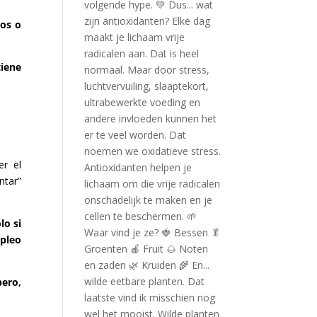
dos o
tiene
er el
ntar”
lo si
mpleo
pero,