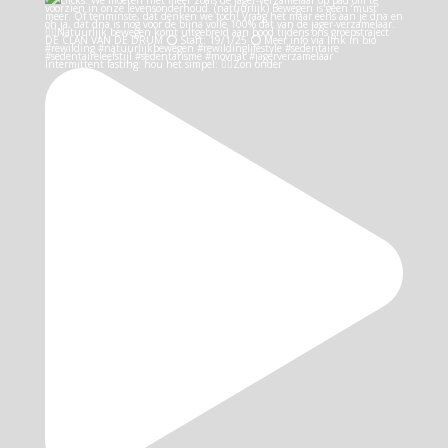
Intermittent fasting: hou het simpel: 👉🏻Zon onder