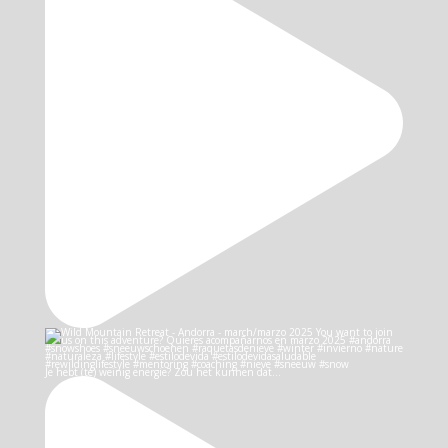
Je hebt (te) weinig energie? Zou het kunnen dat…