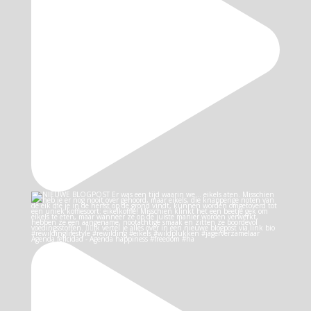
Agenda felicidad - Agenda happiness #freedom #ha