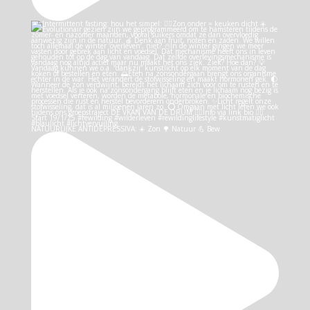
NATUURLIJKE ANTIDEPRESSIVA: ☀️ Zon 🌳 Natuur 💪 Bew